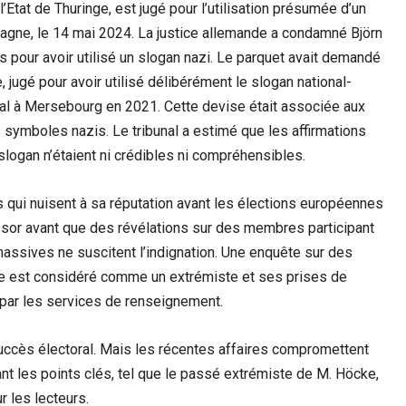
’Etat de Thuringe, est jugé pour l’utilisation présumée d’un
lemagne, le 14 mai 2024. La justice allemande a condamné Björn
s pour avoir utilisé un slogan nazi. Le parquet avait demandé
jugé pour avoir utilisé délibérément le slogan national-
oral à Mersebourg en 2021. Cette devise était associée aux
es symboles nazis. Le tribunal a estimé que les affirmations
 slogan n’étaient ni crédibles ni compréhensibles.
s qui nuisent à sa réputation avant les élections européennes
n essor avant que des révélations sur des membres participant
massives ne suscitent l’indignation. Une enquête sur des
ke est considéré comme un extrémiste et ses prises de
D par les services de renseignement.
succès électoral. Mais les récentes affaires compromettent
nt les points clés, tel que le passé extrémiste de M. Höcke,
ur les lecteurs.