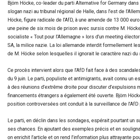
Björn Höcke, co-leader du parti Alternative for Germany dans l
slogan nazi au tribunal régional de Halle, dans l’est de l’Al
Höcke, figure radicale de l’AfD, à une amende de 13 000 euro
une peine de six mois de prison avec sursis contre M. Höcke, 
socialiste « Tout pour l’Allemagne » lors d’un meeting élect
SA, la milice nazie. La loi allemande interdit formellement l
de M. Höcke selon lesquelles il ignorait le caractère nazi du
Ce procès intervient alors que l’AfD fait face à des scandale
du 9 juin. Le parti, populiste et antimigrants, avait connu u
à des réunions d’extrême droite pour discuter d’expulsions 
financements étrangers a également été ouverte. Björn Höc
position controversées ont conduit à la surveillance de l’Af
Le parti, en déclin dans les sondages, espérait pourtant un 
ses chances. En ajoutant des exemples précis et en souligna
on enrichit l’article et on rend l’information plus attrayante po