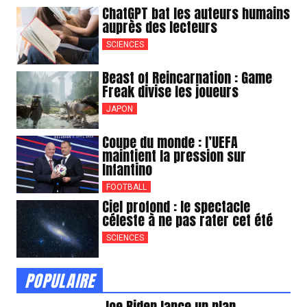
ChatGPT bat les auteurs humains
auprès des lecteurs
SCIENCES
Beast of Reincarnation : Game
Freak divise les joueurs
JAPON
Coupe du monde : l’UEFA
maintient la pression sur
Infantino
FOOTBALL
Ciel profond : le spectacle
céleste à ne pas rater cet été
SCIENCES
POPULAIRE
Joe Biden lance un plan