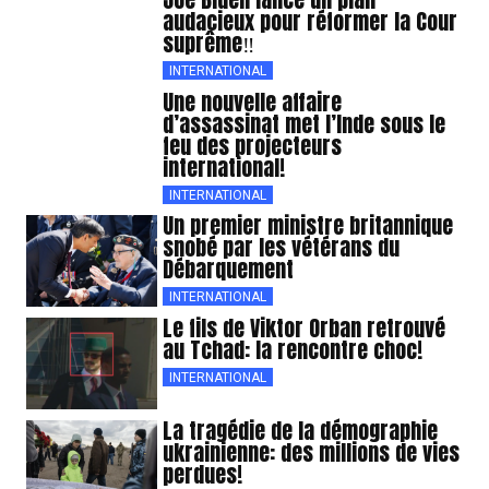
audacieux pour réformer la Cour
suprême‼
INTERNATIONAL
Une nouvelle affaire
d’assassinat met l’Inde sous le
feu des projecteurs
international!
INTERNATIONAL
Un premier ministre britannique
snobé par les vétérans du
Débarquement
INTERNATIONAL
Le fils de Viktor Orban retrouvé
au Tchad: la rencontre choc!
INTERNATIONAL
La tragédie de la démographie
ukrainienne: des millions de vies
perdues!