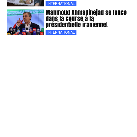
INTERNATIONAL
Mahmoud Ahmadinejad se lance
dans la course à la
présidentielle iranienne!
INTERNATIONAL