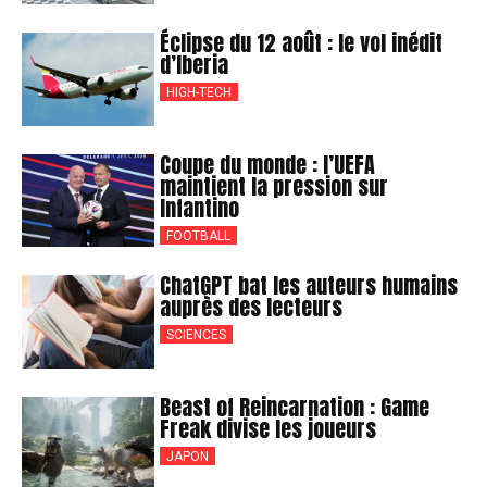
Éclipse du 12 août : le vol inédit
d’Iberia
HIGH-TECH
Coupe du monde : l’UEFA
maintient la pression sur
Infantino
FOOTBALL
ChatGPT bat les auteurs humains
auprès des lecteurs
SCIENCES
Beast of Reincarnation : Game
Freak divise les joueurs
JAPON