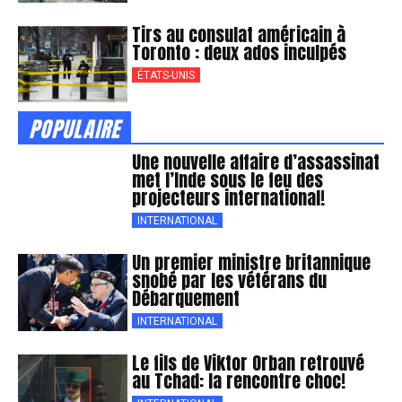
Tirs au consulat américain à
Toronto : deux ados inculpés
ÉTATS-UNIS
POPULAIRE
Une nouvelle affaire d’assassinat
met l’Inde sous le feu des
projecteurs international!
INTERNATIONAL
Un premier ministre britannique
snobé par les vétérans du
Débarquement
INTERNATIONAL
Le fils de Viktor Orban retrouvé
au Tchad: la rencontre choc!