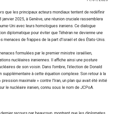
s que les principaux acteurs mondiaux tentent de redéfinir
3 janvier 2025, à Genève, une réunion cruciale rassemblera
yaume-Uni avec leurs homologues iraniens. Ce dialogue
ution diplomatique pour éviter que Téhéran ne devienne une
s menaces de frappes de la part d’Israël et des États-Unis.
enaces formulées par le premier ministre israélien,
tions nucléaires iraniennes. Il affiche ainsi une posture
cléaires de son voisin. Dans l’ombre, l’élection de Donald
n supplémentaire à cette équation complexe. Son retour à la
 pression maximale » contre l’Iran, un plan qui avait été initié
 sur le nucléaire iranien, connu sous le nom de JCPoA.
ernier recours par beaucoup, montrent que les diplomates