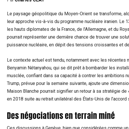
Le paysage géopolitique du Moyen-Orient se transforme, alor
leur approche vis-à-vis du programme nucléaire iranien. Le 1
les hauts diplomates de la France, de l’Allemagne, et du Ro
pourrait représenter une dernière chance de trouver une sol
puissance nucléaire, en dépit des tensions croissantes et de
Le contexte actuel est tendu, notamment avec les récentes m
Benyamin Nétanyahou, qui se dit prêt à bombarder les installa
musclée, confiant dans sa capacité à contrer les ambitions nu
Trump, prévue pour la semaine suivante, ajoute une dimensio
Maison Blanche pourrait signifier un retour à sa stratégie de «
en 2018 suite au retrait unilatéral des États-Unis de l’accord
Des négociations en terrain miné
Ces discussions à Genève, bien que considérées comme un d