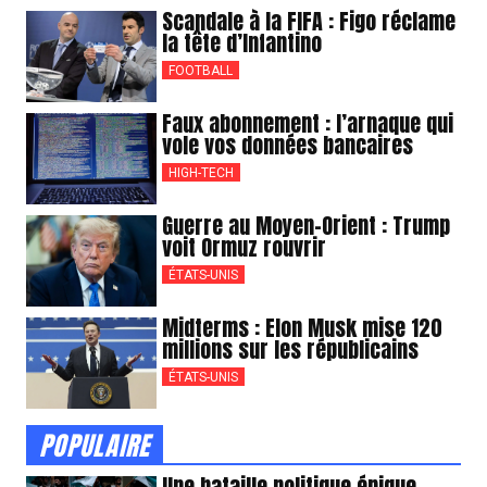
Scandale à la FIFA : Figo réclame
la tête d’Infantino
FOOTBALL
Faux abonnement : l’arnaque qui
vole vos données bancaires
HIGH-TECH
Guerre au Moyen-Orient : Trump
voit Ormuz rouvrir
ÉTATS-UNIS
Midterms : Elon Musk mise 120
millions sur les républicains
ÉTATS-UNIS
POPULAIRE
Une bataille politique épique