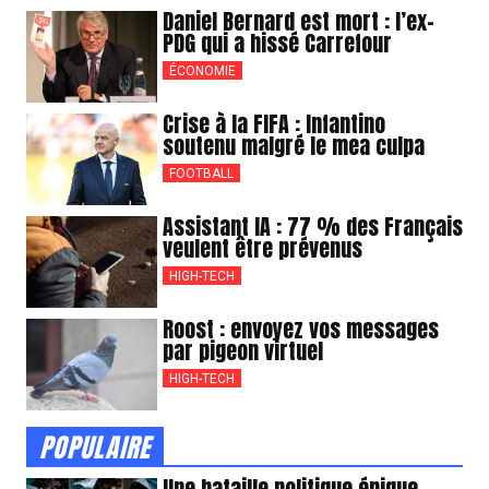
Daniel Bernard est mort : l’ex-
PDG qui a hissé Carrefour
ÉCONOMIE
Crise à la FIFA : Infantino
soutenu malgré le mea culpa
FOOTBALL
Assistant IA : 77 % des Français
veulent être prévenus
HIGH-TECH
Roost : envoyez vos messages
par pigeon virtuel
HIGH-TECH
POPULAIRE
Une bataille politique épique