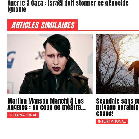
Guerre à Gaza : Israël doit stopper ce génocide
ignoble
ARTICLES SIMILAIRES
Marilyn Manson blanchi à Los
Scandale sans pr
Angeles : un coup de théâtre...
brigade ukrainie
chaos!
INTERNATIONAL
INTERNATIONAL