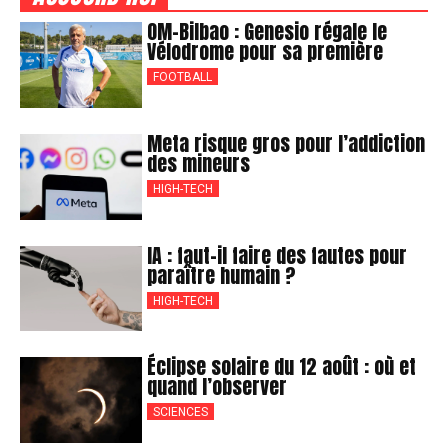
OM-Bilbao : Genesio régale le
Vélodrome pour sa première
FOOTBALL
Meta risque gros pour l’addiction
des mineurs
HIGH-TECH
IA : faut-il faire des fautes pour
paraître humain ?
HIGH-TECH
Éclipse solaire du 12 août : où et
quand l’observer
SCIENCES