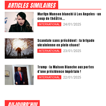
ARTICLES SIMILAIRES
Marilyn Manson blanchi à Los Angeles : un
coup de théâtre...
24/01/2025
INTERNATIONAL
Scandale sans précédent : la brigade
ukrainienne en plein chaos!
23/01/2025
INTERNATIONAL
Trump : la Maison Blanche aux portes
d’une présidence impériale !
22/01/2025
INTERNATIONAL
AUJOURD'HUI