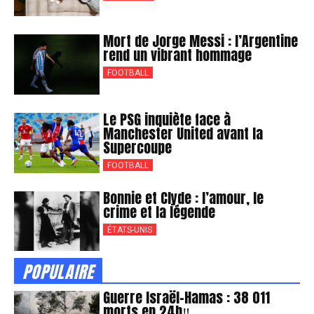
Mort de Jorge Messi : l’Argentine
rend un vibrant hommage
FOOTBALL
Le PSG inquiète face à
Manchester United avant la
Supercoupe
FOOTBALL
Bonnie et Clyde : l’amour, le
crime et la légende
ÉTATS-UNIS
POPULAIRE
Guerre Israël-Hamas : 38 011
morts en 24h‼