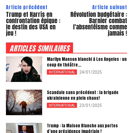
Article précédent
Article suivant
Trump et Harris en
Révolution budgétaire :
confrontation épique :
Barnier combat
le destin des USA en
l’absentéisme comme
jeu !
jamais !
ARTICLES SIMILAIRES
Marilyn Manson blanchi à Los Angeles : un
coup de théâtre...
24/01/2025
INTERNATIONAL
Scandale sans précédent : la brigade
ukrainienne en plein chaos!
23/01/2025
INTERNATIONAL
Trump : la Maison Blanche aux portes
d’une présidence impériale !