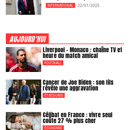
22/01/2025
INTERNATIONAL
AUJOURD'HUI
Liverpool – Monaco : chaîne TV et
heure du match amical
FOOTBALL
Cancer de Joe Biden : son fils
révèle une aggravation
ÉTATS-UNIS
Célibat en France : vivre seul
coûte 27 % plus cher
ÉCONOMIE