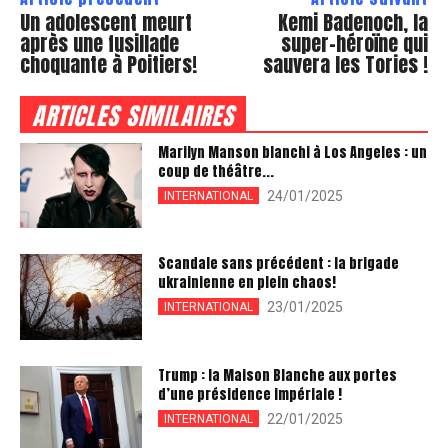
Un adolescent meurt
Kemi Badenoch, la
après une fusillade
super-héroïne qui
choquante à Poitiers!
sauvera les Tories !
ARTICLES SIMILAIRES
Marilyn Manson blanchi à Los Angeles : un
coup de théâtre...
24/01/2025
INTERNATIONAL
Scandale sans précédent : la brigade
ukrainienne en plein chaos!
23/01/2025
INTERNATIONAL
Trump : la Maison Blanche aux portes
d’une présidence impériale !
22/01/2025
INTERNATIONAL