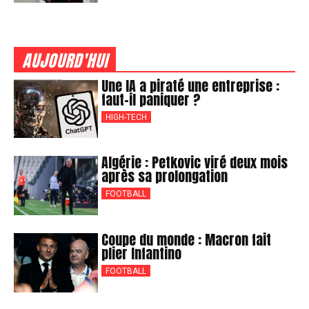
AUJOURD'HUI
Une IA a piraté une entreprise :
faut-il paniquer ?
HIGH-TECH
Algérie : Petkovic viré deux mois
après sa prolongation
FOOTBALL
Coupe du monde : Macron fait
plier Infantino
FOOTBALL