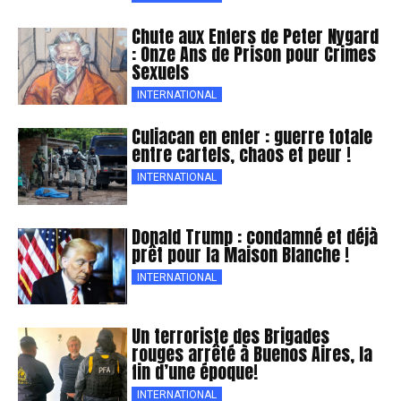
Chute aux Enfers de Peter Nygard
: Onze Ans de Prison pour Crimes
Sexuels
INTERNATIONAL
Culiacan en enfer : guerre totale
entre cartels, chaos et peur !
INTERNATIONAL
Donald Trump : condamné et déjà
prêt pour la Maison Blanche !
INTERNATIONAL
Un terroriste des Brigades
rouges arrêté à Buenos Aires, la
fin d’une époque!
INTERNATIONAL