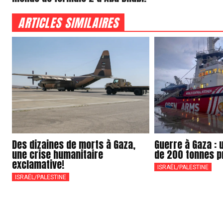
ARTICLES SIMILAIRES
Des dizaines de morts à Gaza,
Guerre à Gaza : 
une crise humanitaire
de 200 tonnes pr
exclamative!
ISRAËL/PALESTINE
ISRAËL/PALESTINE