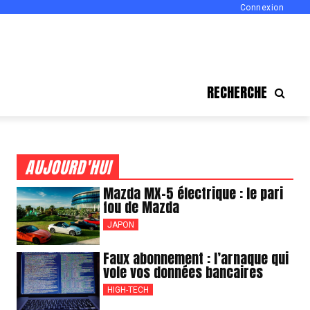
Connexion
RECHERCHE
AUJOURD'HUI
Mazda MX-5 électrique : le pari
fou de Mazda
JAPON
Faux abonnement : l’arnaque qui
vole vos données bancaires
HIGH-TECH