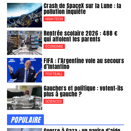
Crash de SpaceX sur la Lune : la
pollution inquiète
HIGH-TECH
Rentrée scolaire 2026 : 488 €
qui affolent les parents
ÉCONOMIE
FIFA : l’Argentine vole au secours
d’Infantino
FOOTBALL
Gauchers et politique : votent-ils
plus à gauche ?
SCIENCES
POPULAIRE
Guerre à Gaza : un navire d’aide