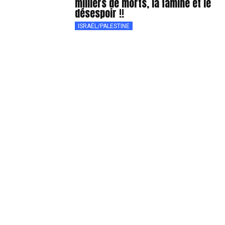
milliers de morts, la famine et le
désespoir !!
ISRAËL/PALESTINE