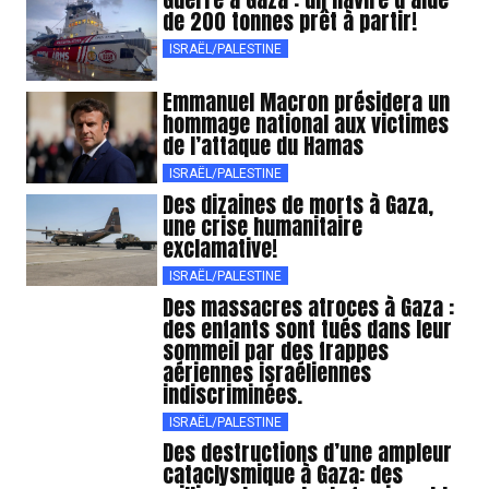
de 200 tonnes prêt à partir!
ISRAËL/PALESTINE
Emmanuel Macron présidera un
hommage national aux victimes
de l’attaque du Hamas
ISRAËL/PALESTINE
Des dizaines de morts à Gaza,
une crise humanitaire
exclamative!
ISRAËL/PALESTINE
Des massacres atroces à Gaza :
des enfants sont tués dans leur
sommeil par des frappes
aériennes israéliennes
indiscriminées.
ISRAËL/PALESTINE
Des destructions d’une ampleur
cataclysmique à Gaza: des