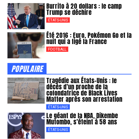
Burrito à 20 dollars : le camp
Trump se déchire
ÉTATS-UNIS
Été 2016 : Euro, Pokémon Go et la
nuit qui a figé la France
FOOTBALL
POPULAIRE
Tragédie aux États-Unis : le
décès d’un proche de la
cofondatrice de Black Lives
Matter après son arrestation
ÉTATS-UNIS
Le géant de la NBA, Dikembe
Mutombo, s’éteint à 58 ans
ÉTATS-UNIS