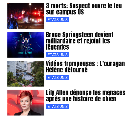
3 morts: Suspect ouvre le feu
sur campus US
ÉTATS-UNIS
Bruce Springsteen devient
milliardaire et rejoint les
légendes
ÉTATS-UNIS
Vidéos trompeuses : L’ouragan
Hélène détourné
ÉTATS-UNIS
Lily Allen dénonce les menaces
après une histoire de chien
ÉTATS-UNIS