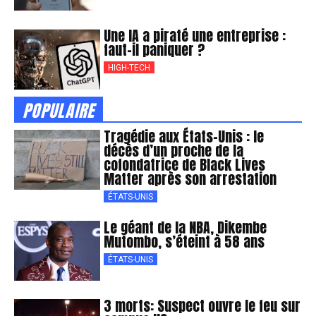
Une IA a piraté une entreprise :
faut-il paniquer ?
HIGH-TECH
POPULAIRE
Tragédie aux États-Unis : le
décès d’un proche de la
cofondatrice de Black Lives
Matter après son arrestation
ÉTATS-UNIS
Le géant de la NBA, Dikembe
Mutombo, s’éteint à 58 ans
ÉTATS-UNIS
3 morts: Suspect ouvre le feu sur