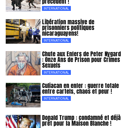
précédent !
INTERNATIONAL
Libération massive de
prisonniers politiques
nicaraguayens!
INTERNATIONAL
Chute aux Enfers de Peter Nygard
: Onze Ans de Prison pour Crimes
Sexuels
INTERNATIONAL
Culiacan en enfer : guerre totale
entre cartels, chaos et peur !
INTERNATIONAL
Donald Trump : condamné et déjà
prêt pour la Maison Blanche !