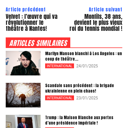
Article précédent
Article suivant
Velvet : l’œuvre qui va
Monfils, 38 ans,
révolutionner le
devient le plus vieux
théâtre à Nantes!
roi du tennis mondial !
ARTICLES SIMILAIRES
Marilyn Manson blanchi à Los Angeles : un
coup de théâtre...
24/01/2025
INTERNATIONAL
Scandale sans précédent : la brigade
ukrainienne en plein chaos!
23/01/2025
INTERNATIONAL
Trump : la Maison Blanche aux portes
d’une présidence impériale !