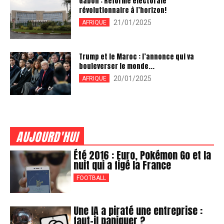
Gabon : Réforme électorale
révolutionnaire à l’horizon!
21/01/2025
AFRIQUE
Trump et le Maroc : l’annonce qui va
bouleverser le monde...
20/01/2025
AFRIQUE
AUJOURD'HUI
Été 2016 : Euro, Pokémon Go et la
nuit qui a figé la France
FOOTBALL
Une IA a piraté une entreprise :
faut-il paniquer ?