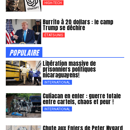
HIGH-TECH
Burrito à 20 dollars : le camp
Trump se déchire
ÉTATS-UNIS
POPULAIRE
Libération massive de
prisonniers politiques
nicaraguayens!
INTERNATIONAL
Culiacan en enfer : guerre totale
entre cartels, chaos et peur !
INTERNATIONAL
Chute aux Enfers de Peter Nygard