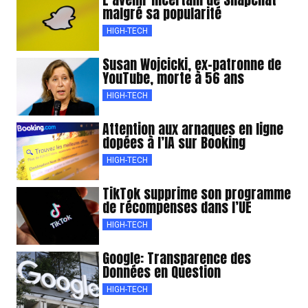
malgré sa popularité
HIGH-TECH
Susan Wojcicki, ex-patronne de
YouTube, morte à 56 ans
HIGH-TECH
Attention aux arnaques en ligne
dopées à l’IA sur Booking
HIGH-TECH
TikTok supprime son programme
de récompenses dans l’UE
HIGH-TECH
Google: Transparence des
Données en Question
HIGH-TECH