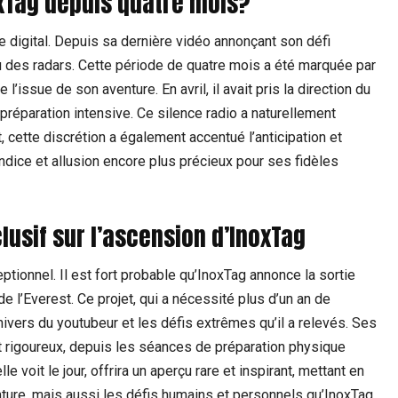
xTag depuis quatre mois?
 digital. Depuis sa dernière vidéo annonçant son défi
u des radars. Cette période de quatre mois a été marquée par
’issue de son aventure. En avril, il avait pris la direction du
 préparation intensive. Ce silence radio a naturellement
cette discrétion a également accentué l’anticipation et
ndice et allusion encore plus précieux pour ses fidèles
lusif sur l’ascension d’InoxTag
tionnel. Il est fort probable qu’InoxTag annonce la sortie
e l’Everest. Ce projet, qui a nécessité plus d’un an de
ivers du youtubeur et les défis extrêmes qu’il a relevés. Ses
 rigoureux, depuis les séances de préparation physique
le voit le jour, offrira un aperçu rare et inspirant, mettant en
ture, mais aussi les défis humains et personnels qu’InoxTag