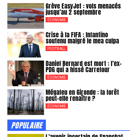
Grève EasyJet : vols menacés
jusqu’au 2 septembre
ÉCONOMIE
Crise à la FIFA : Infantino
soutenu malgré le mea culpa
FOOTBALL
Daniel Bernard est mort : l’ex-
PDG qui a hissé Carrefour
ÉCONOMIE
Mégafeu en Gironde : la forêt
peut-elle renaître ?
ÉCONOMIE
POPULAIRE
L’avenir incertain de Snapchat