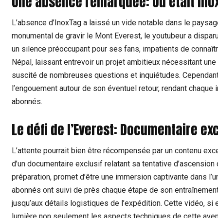
Une absence remarquée: Où était Ino
L’absence d’InoxTag a laissé un vide notable dans le paysage
monumental de gravir le Mont Everest, le youtubeur a dispar
un silence préoccupant pour ses fans, impatients de connaître l
Népal, laissant entrevoir un projet ambitieux nécessitant une
suscité de nombreuses questions et inquiétudes. Cependant, 
l’engouement autour de son éventuel retour, rendant chaque i
abonnés.
Le défi de l’Everest: Documentaire exc
L’attente pourrait bien être récompensée par un contenu excep
d’un documentaire exclusif relatant sa tentative d’ascension d
préparation, promet d’être une immersion captivante dans l’un
abonnés ont suivi de près chaque étape de son entraînement
jusqu’aux détails logistiques de l’expédition. Cette vidéo, si el
lumière non seulement les aspects techniques de cette aven