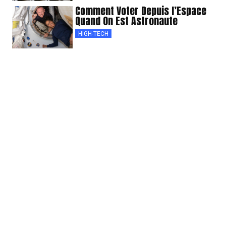
Comment Voter Depuis l’Espace
Quand On Est Astronaute
HIGH-TECH