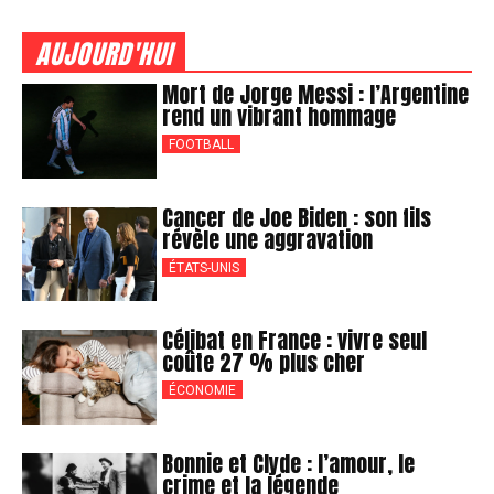
AUJOURD'HUI
Mort de Jorge Messi : l’Argentine
rend un vibrant hommage
FOOTBALL
Cancer de Joe Biden : son fils
révèle une aggravation
ÉTATS-UNIS
Célibat en France : vivre seul
coûte 27 % plus cher
ÉCONOMIE
Bonnie et Clyde : l’amour, le
crime et la légende