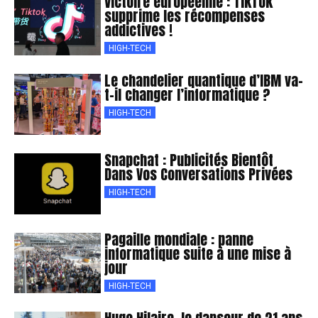
Victoire européenne : TikTok
supprime les récompenses
addictives !
HIGH-TECH
Le chandelier quantique d’IBM va-
t-il changer l’informatique ?
HIGH-TECH
Snapchat : Publicités Bientôt
Dans Vos Conversations Privées
HIGH-TECH
Pagaille mondiale : panne
informatique suite à une mise à
jour
HIGH-TECH