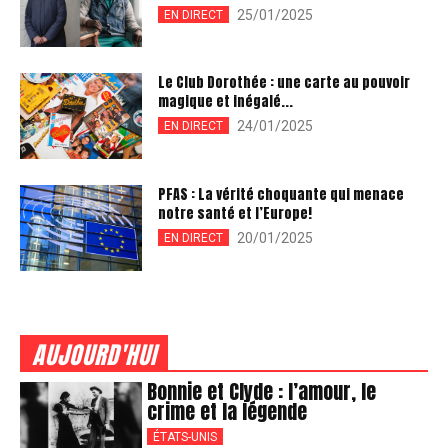
25/01/2025
EN DIRECT
Le Club Dorothée : une carte au pouvoir
magique et inégalé...
24/01/2025
EN DIRECT
PFAS : La vérité choquante qui menace
notre santé et l’Europe!
20/01/2025
EN DIRECT
AUJOURD'HUI
Bonnie et Clyde : l’amour, le
crime et la légende
ÉTATS-UNIS