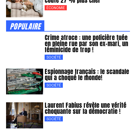
coûte 27 % plus cher
ÉCONOMIE
POPULAIRE
Crime atroce : une policière tuée
en pleine rue par son ex-mari, un
féminicide de trop !
SOCIÉTÉ
Espionnage français : le scandale
qui a choqué le monde!
SOCIÉTÉ
Laurent Fabius révèle une vérité
choquante sur la démocratie !
SOCIÉTÉ