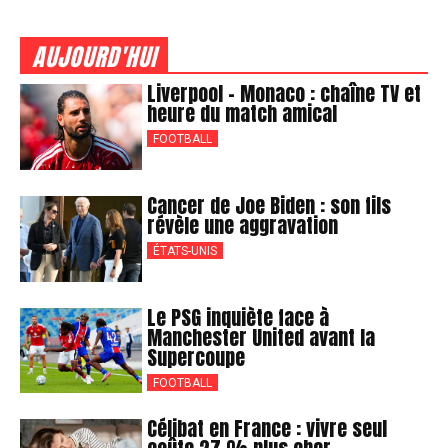
AUJOURD'HUI
Liverpool – Monaco : chaîne TV et
heure du match amical
FOOTBALL
Cancer de Joe Biden : son fils
révèle une aggravation
ÉTATS-UNIS
Le PSG inquiète face à
Manchester United avant la
Supercoupe
FOOTBALL
Célibat en France : vivre seul