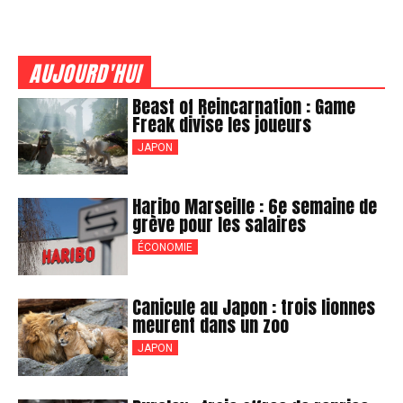
AUJOURD'HUI
Beast of Reincarnation : Game
Freak divise les joueurs
JAPON
Haribo Marseille : 6e semaine de
grève pour les salaires
ÉCONOMIE
Canicule au Japon : trois lionnes
meurent dans un zoo
JAPON