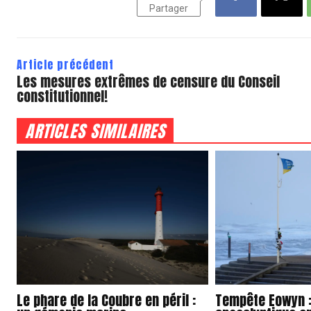
Partager
Article précédent
Les mesures extrêmes de censure du Conseil
constitutionnel!
ARTICLES SIMILAIRES
Le phare de la Coubre en péril :
Tempête Eowyn :