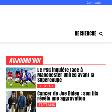
Connexion
RECHERCHE
AUJOURD'HUI
Le PSG inquiète face à
Manchester United avant la
Supercoupe
FOOTBALL
Cancer de Joe Biden : son fils
révèle une aggravation
ÉTATS-UNIS