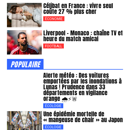
Célibat en France : vivre seul
coûte 27 % plus cher
ÉCONOMIE
Liverpool – Monaco : chaîne TV et
heure du match amical
FOOTBALL
POPULAIRE
Alerte météo : Des voitures
emportées par les inondations à
Lunas ! Prudence dans 33
départements en vigilance
orange 🌧️⚡️🚨
ÉCOLOGIE
Une épidémie mortelle de
« mangeuse de chair » au Japon
ÉCOLOGIE