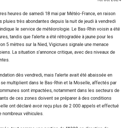
ères heures de samedi 18 mai par Météo-France, en raison
s pluies très abondantes depuis la nuit de jeudi à vendredi
ndique le service de météorologie. Le Bas-Rhin voisin a été
s, tandis que l’alerte a été rétrogradée à jaune pour les
on 5 mètres sur la Nied, Vigicrues signale une menace
iens. La situation s’annonce critique, avec des niveaux de
ntes.
ondation dès vendredi, mais l’alerte avait été abaissée en
e multiplient dans le Bas-Rhin et la Moselle, affectés par
 communes sont impactées, notamment dans les secteurs de
tants de ces zones doivent se préparer à des conditions
lle ont déclaré avoir reçu plus de 2 000 appels et effectué
de nombreux véhicules.