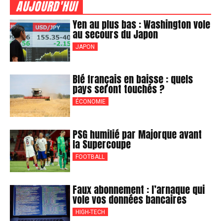
AUJOURD'HUI
Yen au plus bas : Washington vole
au secours du Japon
JAPON
Blé français en baisse : quels
pays seront touchés ?
ÉCONOMIE
PSG humilié par Majorque avant
la Supercoupe
FOOTBALL
Faux abonnement : l’arnaque qui
vole vos données bancaires
HIGH-TECH