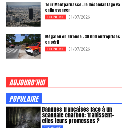
Tour Montparnasse : le désamiantage va
enfin avancer
31/07/2026
ÉCONOMIE
Mégafeu en Gironde : 39 000 entreprises
en péril
31/07/2026
ÉCONOMIE
AUJOURD'HUI
POPULAIRE
Banques françaises face à un
scandale charbon: trahissent-
elles leurs promesses ?
ÉCONOMIE