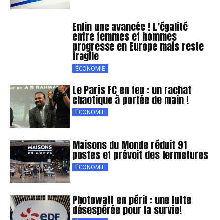
Enfin une avancée ! L’égalité
entre femmes et hommes
progresse en Europe mais reste
fragile
ÉCONOMIE
Le Paris FC en feu : un rachat
chaotique à portée de main !
ÉCONOMIE
Maisons du Monde réduit 91
postes et prévoit des fermetures
ÉCONOMIE
Photowatt en péril : une lutte
désespérée pour la survie!