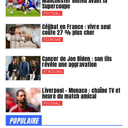
Manchester United avant la
Supercoupe
FOOTBALL
Célibat en France : vivre seul
coûte 27 % plus cher
ÉCONOMIE
Cancer de Joe Biden : son fils
révèle une aggravation
ÉTATS-UNIS
Liverpool – Monaco : chaîne TV et
heure du match amical
FOOTBALL
POPULAIRE