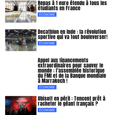
Repas à 1 euro étendu à tous les
étudiants en France
ÉCONOMIE
Decathlon en Inde : la révolution
sportive qui va tout bouleverser!
ÉCONOMIE
Appel aux financements
extraordinaires pour sauver le
monde : l’assemblée historique
du FMI et de la Banque mondiale
à Marrakech !
ÉCONOMIE
Ubisoft en péril : Tencent prêt à
racheter le géant français ?
ÉCONOMIE