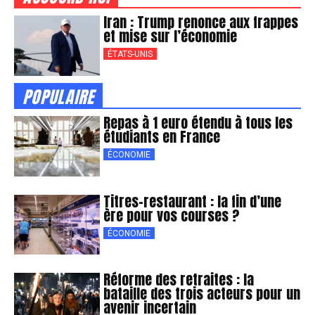
Iran : Trump renonce aux frappes
et mise sur l’économie
ÉTATS-UNIS
POPULAIRE
Repas à 1 euro étendu à tous les
étudiants en France
ÉCONOMIE
Titres-restaurant : la fin d’une
ère pour vos courses ?
ÉCONOMIE
Réforme des retraites : la
bataille des trois acteurs pour un
avenir incertain