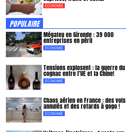
ÉCONOMIE
POPULAIRE
Mégafeu en Gironde : 39 000
entreprises en péril
ÉCONOMIE
Tensions explosent : la guerre du
cognac entre l’UE et la Chine!
ÉCONOMIE
Chaos aérien en France : des vols
annulés et des retards à gogo !
ÉCONOMIE