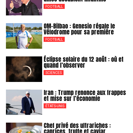
FOOTBALL
OM-Bilbao : Genesio régale le
Vélodrome pour sa première
FOOTBALL
Éclipse solaire du 12 août : où et
quand l’observer
SCIENCES
Iran : Trump renonce aux frappes
et mise sur l’économie
ÉTATS-UNIS
Chef privé des ultrariches :
caprices, truffe et caviar