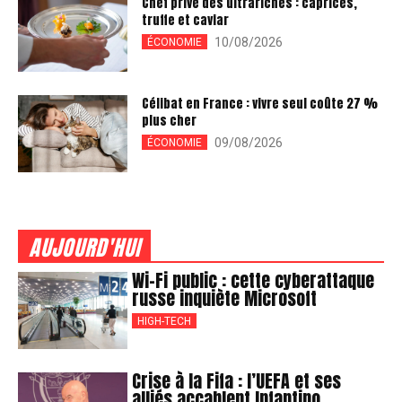
Chef privé des ultrariches : caprices,
truffe et caviar
10/08/2026
ÉCONOMIE
Célibat en France : vivre seul coûte 27 %
plus cher
09/08/2026
ÉCONOMIE
AUJOURD'HUI
Wi-Fi public : cette cyberattaque
russe inquiète Microsoft
HIGH-TECH
Crise à la Fifa : l’UEFA et ses
alliés accablent Infantino