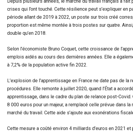
Depuis plusieurs années, le marché du travail français a fait
crises qui l’ont touché. Cette résilience peut s’expliquer en pa
période allant de 2019 à 2022, un poste sur trois créé corres
proportion est même montée à trois postes sur quatre. Ainsi,
double qu’en 2018.
Selon l’économiste Bruno Coquet, cette croissance de l’appr
emplois aidés au cours des dernières années. Elle a égaleme
à 7,2% de la population active fin 2022.
L’explosion de l’apprentissage en France ne date pas de la ré
procédures. Elle remonte à juillet 2020, quand l’État a accord
apprentissage, dans le cadre du plan de relance post-Covid. 
8 000 euros pour un majeur, a remplacé celle prévue dans la
marché du travail. Cette aide s’ajoute aux exonérations fisc
Cette mesure a coûté environ 4 milliards d’euros en 2021 et p