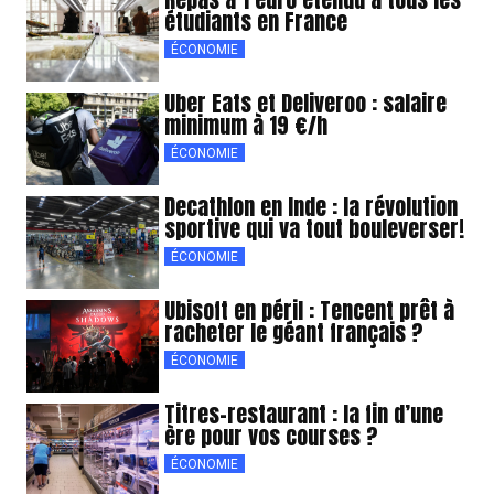
étudiants en France
ÉCONOMIE
Uber Eats et Deliveroo : salaire
minimum à 19 €/h
ÉCONOMIE
Decathlon en Inde : la révolution
sportive qui va tout bouleverser!
ÉCONOMIE
Ubisoft en péril : Tencent prêt à
racheter le géant français ?
ÉCONOMIE
Titres-restaurant : la fin d’une
ère pour vos courses ?
ÉCONOMIE