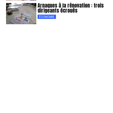
Arnaques à la rénovation : trois
dirigeants écroués
ÉCONOMIE