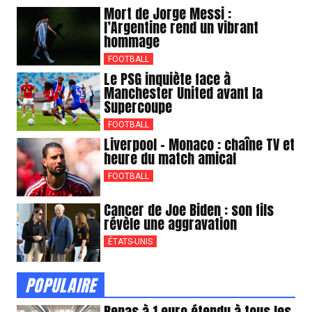
Mort de Jorge Messi :
l’Argentine rend un vibrant
hommage
FOOTBALL
Le PSG inquiète face à
Manchester United avant la
Supercoupe
FOOTBALL
Liverpool – Monaco : chaîne TV et
heure du match amical
FOOTBALL
Cancer de Joe Biden : son fils
révèle une aggravation
ÉTATS-UNIS
POPULAIRE
Repas à 1 euro étendu à tous les