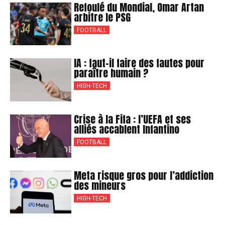
Refoulé du Mondial, Omar Artan
arbitre le PSG
FOOTBALL
IA : faut-il faire des fautes pour
paraître humain ?
HIGH-TECH
Crise à la Fifa : l’UEFA et ses
alliés accablent Infantino
FOOTBALL
Meta risque gros pour l’addiction
des mineurs
HIGH-TECH