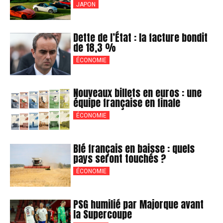
JAPON
Dette de l’État : la facture bondit
de 18,3 %
ÉCONOMIE
Nouveaux billets en euros : une
équipe française en finale
ÉCONOMIE
Blé français en baisse : quels
pays seront touchés ?
ÉCONOMIE
PSG humilié par Majorque avant
la Supercoupe