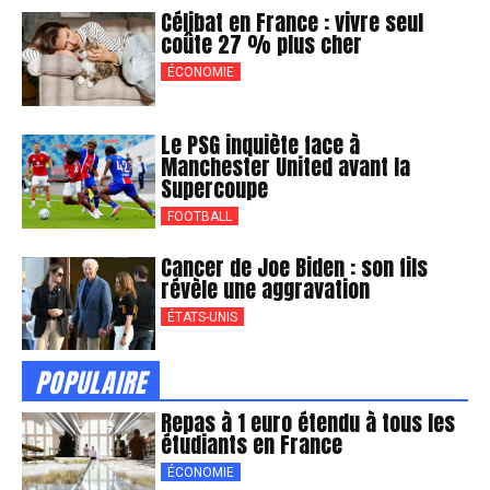
Célibat en France : vivre seul
coûte 27 % plus cher
ÉCONOMIE
Le PSG inquiète face à
Manchester United avant la
Supercoupe
FOOTBALL
Cancer de Joe Biden : son fils
révèle une aggravation
ÉTATS-UNIS
POPULAIRE
Repas à 1 euro étendu à tous les
étudiants en France
ÉCONOMIE