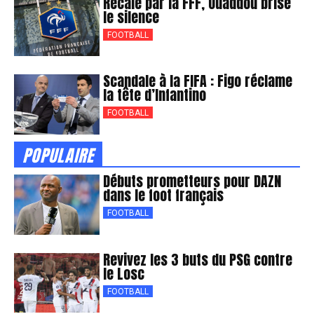
Recalé par la FFF, Ouaddou brise
le silence
FOOTBALL
Scandale à la FIFA : Figo réclame
la tête d’Infantino
FOOTBALL
POPULAIRE
Débuts prometteurs pour DAZN
dans le foot français
FOOTBALL
Revivez les 3 buts du PSG contre
le Losc
FOOTBALL