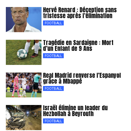
Hervé Renard : Déception sans
tristesse après l’élimination
FOOTBALL
Tragédie en Sardaigne : Mort
d’un Enfant de 9 Ans
FOOTBALL
Real Madrid renverse l’Espanyol
grâce à Mbappé
FOOTBALL
Israël élimine un leader du
Hezbollah à Beyrouth
FOOTBALL