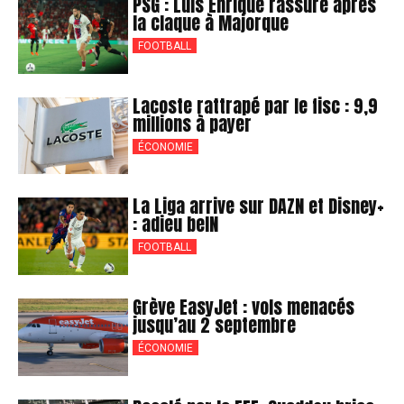
PSG : Luis Enrique rassure après
la claque à Majorque
FOOTBALL
Lacoste rattrapé par le fisc : 9,9
millions à payer
ÉCONOMIE
La Liga arrive sur DAZN et Disney+
: adieu beIN
FOOTBALL
Grève EasyJet : vols menacés
jusqu’au 2 septembre
ÉCONOMIE