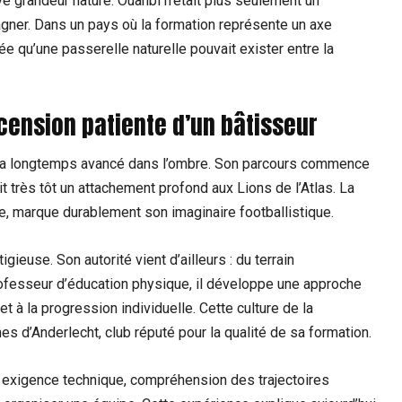
e grandeur nature. Ouahbi n’était plus seulement un
agner. Dans un pays où la formation représente un axe
ée qu’une passerelle naturelle pouvait exister entre la
cension patiente d’un bâtisseur
a longtemps avancé dans l’ombre. Son parcours commence
it très tôt un attachement profond aux Lions de l’Atlas. La
 marque durablement son imaginaire footballistique.
ieuse. Son autorité vient d’ailleurs : du terrain
rofesseur d’éducation physique, il développe une approche
t à la progression individuelle. Cette culture de la
 d’Anderlecht, club réputé pour la qualité de sa formation.
s, exigence technique, compréhension des trajectoires