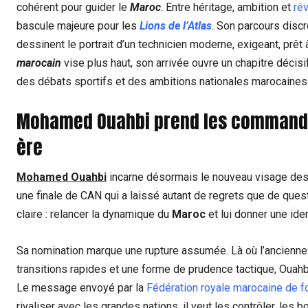
cohérent pour guider le
Maroc
. Entre héritage, ambition et
rév
bascule majeure pour les
Lions de l’Atlas
. Son parcours disc
dessinent le portrait d’un technicien moderne, exigeant, prêt 
marocain
vise plus haut, son arrivée ouvre un chapitre décis
des débats sportifs et des ambitions nationales marocaines
Mohamed Ouahbi prend les commandes
ère
Mohamed Ouahbi
incarne désormais le nouveau visage de
une finale de CAN qui a laissé autant de regrets que de ques
claire : relancer la dynamique du
Maroc
et lui donner une ide
Sa nomination marque une rupture assumée. Là où l’ancienne 
transitions rapides et une forme de prudence tactique, Ouahbi 
Le message envoyé par la
Fédération royale marocaine de f
rivaliser avec les grandes nations, il veut les contrôler, les bo