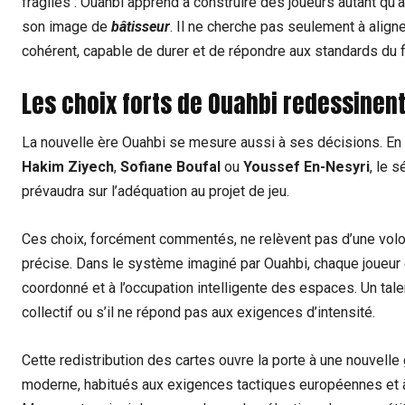
fragiles : Ouahbi apprend à construire des joueurs autant qu’
son image de
bâtisseur
. Il ne cherche pas seulement à align
cohérent, capable de durer et de répondre aux standards du f
Les choix forts de Ouahbi redessinen
La nouvelle ère Ouahbi se mesure aussi à ses décisions. E
Hakim Ziyech
,
Sofiane Boufal
ou
Youssef En-Nesyri
, le 
prévaudra sur l’adéquation au projet de jeu.
Ces choix, forcément commentés, ne relèvent pas d’une volont
précise. Dans le système imaginé par Ouahbi, chaque joueur doi
coordonné et à l’occupation intelligente des espaces. Un talent
collectif ou s’il ne répond pas aux exigences d’intensité.
Cette redistribution des cartes ouvre la porte à une nouvelle
moderne, habitués aux exigences tactiques européennes et à l