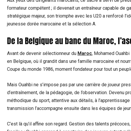
Aux yeux des dirigeants marocains, ce sacre a servi de preuv
formateur compétent ; il devenait un entraîneur capable de g
stratégique majeur, son triomphe avec les U20 a renforcé l’id
jeunesse dorée marocaine et la sélection A.
De la Belgique au banc du Maroc, l’as
Avant de devenir sélectionneur du
Maroc
, Mohamed Ouahbi 
en Belgique, où il grandit dans une famille marocaine et nourr
Coupe du monde 1986, moment fondateur pour tout un peuple,
Mais Ouahbi ne s’impose pas par une carrière de joueur prestig
d’entraînement, de la pédagogie, de l’observation. Devenu p
méthodique du sport, attentive aux détails, à l’apprentissage e
transmission l’accompagne ensuite dans les équipes de jeunes
C’est là qu’il affine son regard. Gestion des talents précoce