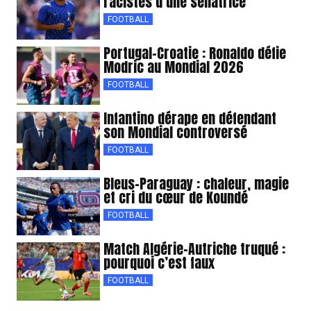
racistes d’une sénatrice
FOOTBALL
Portugal-Croatie : Ronaldo défie
Modric au Mondial 2026
FOOTBALL
Infantino dérape en défendant
son Mondial controversé
FOOTBALL
Bleus-Paraguay : chaleur, magie
et cri du cœur de Koundé
FOOTBALL
Match Algérie-Autriche truqué :
pourquoi c’est faux
FOOTBALL