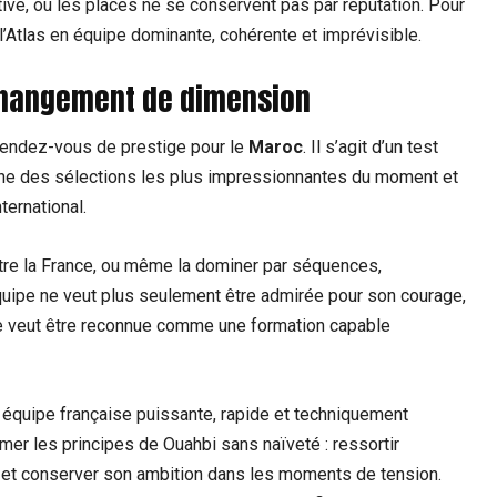
ive, où les places ne se conservent pas par réputation. Pour
 l’Atlas en équipe dominante, cohérente et imprévisible.
 changement de dimension
rendez-vous de prestige pour le
Maroc
. Il s’agit d’un test
’une des sélections les plus impressionnantes du moment et
ternational.
Battre la France, ou même la dominer par séquences,
équipe ne veut plus seulement être admirée pour son courage,
lle veut être reconnue comme une formation capable
 équipe française puissante, rapide et techniquement
er les principes de Ouahbi sans naïveté : ressortir
s et conserver son ambition dans les moments de tension.