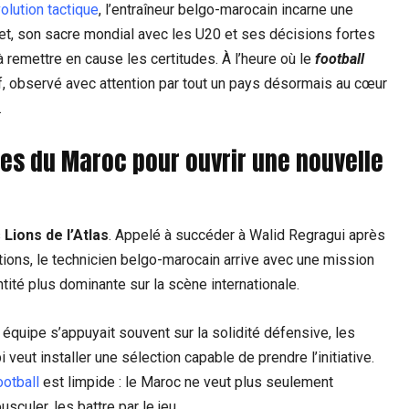
olution tactique
, l’entraîneur belgo-marocain incarne une
ret, son sacre mondial avec les U20 et ses décisions fortes
à remettre en cause les certitudes. À l’heure où le
football
if, observé avec attention par tout un pays désormais au cœur
.
 du Maroc pour ouvrir une nouvelle
s
Lions de l’Atlas
. Appelé à succéder à Walid Regragui après
tions, le technicien belgo-marocain arrive avec une mission
ntité plus dominante sur la scène internationale.
équipe s’appuyait souvent sur la solidité défensive, les
veut installer une sélection capable de prendre l’initiative.
ootball
est limpide : le Maroc ne veut plus seulement
usculer, les battre par le jeu.