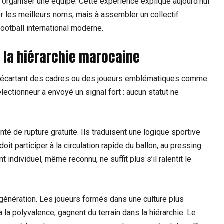
à organiser une équipe. Cette expérience explique aujourd’hui
er les meilleurs noms, mais à assembler un collectif
ootball international moderne.
t la hiérarchie marocaine
n écartant des cadres ou des joueurs emblématiques comme
sélectionneur a envoyé un signal fort : aucun statut ne
é de rupture gratuite. Ils traduisent une logique sportive
t participer à la circulation rapide du ballon, au pressing
 individuel, même reconnu, ne suffit plus s’il ralentit le
 génération. Les joueurs formés dans une culture plus
a polyvalence, gagnent du terrain dans la hiérarchie. Le