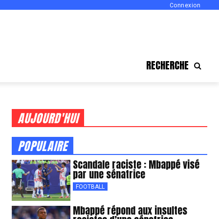
Connexion
RECHERCHE
AUJOURD'HUI
POPULAIRE
Scandale raciste : Mbappé visé
par une sénatrice
FOOTBALL
Mbappé répond aux insultes