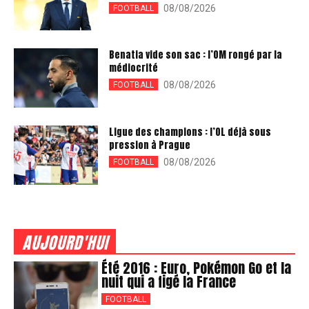
08/08/2026
FOOTBALL
Benatia vide son sac : l’OM rongé par la
médiocrité
08/08/2026
FOOTBALL
Ligue des champions : l’OL déjà sous
pression à Prague
08/08/2026
FOOTBALL
AUJOURD'HUI
Été 2016 : Euro, Pokémon Go et la
nuit qui a figé la France
FOOTBALL