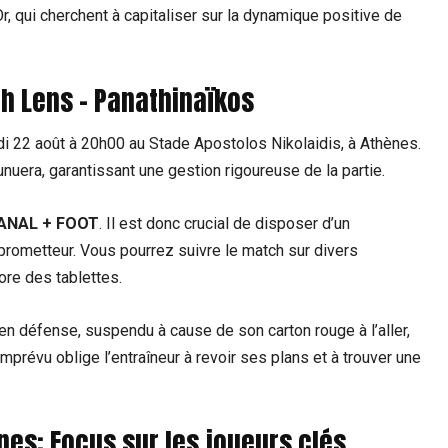
r, qui cherchent à capitaliser sur la dynamique positive de
ch Lens – Panathinaïkos
di 22 août à 20h00 au Stade Apostolos Nikolaidis, à Athènes.
nuera, garantissant une gestion rigoureuse de la partie.
ANAL + FOOT
. Il est donc crucial de disposer d’un
rometteur. Vous pourrez suivre le match sur divers
ore des tablettes.
en défense, suspendu à cause de son carton rouge à l’aller,
prévu oblige l’entraîneur à revoir ses plans et à trouver une
es: Focus sur les joueurs clés