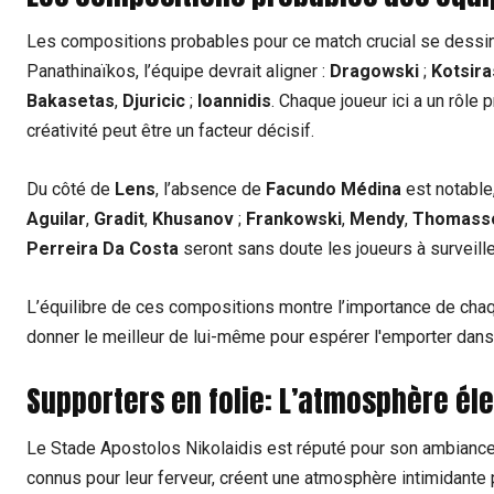
Les compositions probables pour ce match crucial se dessin
Panathinaïkos, l’équipe devrait aligner :
Dragowski
;
Kotsira
Bakasetas
,
Djuricic
;
Ioannidis
. Chaque joueur ici a un rôle 
créativité peut être un facteur décisif.
Du côté de
Lens
, l’absence de
Facundo Médina
est notable,
Aguilar
,
Gradit
,
Khusanov
;
Frankowski
,
Mendy
,
Thomass
Perreira Da Costa
seront sans doute les joueurs à surveille
L’équilibre de ces compositions montre l’importance de chaq
donner le meilleur de lui-même pour espérer l'emporter dans
Supporters en folie: L’atmosphère éle
Le Stade Apostolos Nikolaidis est réputé pour son ambiance
connus pour leur ferveur, créent une atmosphère intimidante 