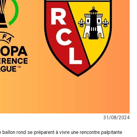
31/08/2024
e ballon rond se préparent à vivre une rencontre palpitante