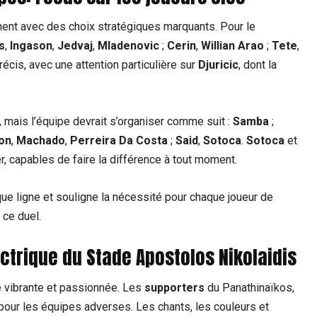
ent avec des choix stratégiques marquants. Pour le
s
,
Ingason
,
Jedvaj
,
Mladenovic
;
Cerin
,
Willian Arao
;
Tete
,
précis, avec une attention particulière sur
Djuricic
, dont la
 mais l’équipe devrait s’organiser comme suit :
Samba
;
on
,
Machado
,
Perreira Da Costa
;
Said
,
Sotoca
.
Sotoca
et
r, capables de faire la différence à tout moment.
ue ligne et souligne la nécessité pour chaque joueur de
 ce duel.
ctrique du Stade Apostolos Nikolaidis
 vibrante et passionnée. Les
supporters
du Panathinaïkos,
pour les équipes adverses. Les chants, les couleurs et