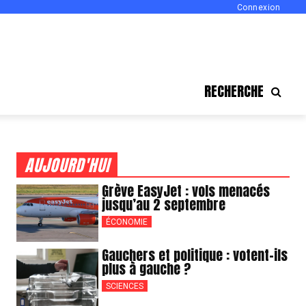
Connexion
RECHERCHE
AUJOURD'HUI
Grève EasyJet : vols menacés
jusqu’au 2 septembre
ÉCONOMIE
Gauchers et politique : votent-ils
plus à gauche ?
SCIENCES