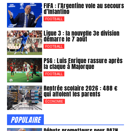
FIFA : l’Argentine vole au secours
d’Infantino
FOOTBALL
Ligue 3 : la nouvelle 3e division
démarre le 7 août
FOOTBALL
PSG : Luis Enrique rassure après
la claque à Majorque
FOOTBALL
Rentrée scolaire 2026 : 488 €
qui affolent les parents
ÉCONOMIE
POPULAIRE
Débuts prometteurs pour DAZN