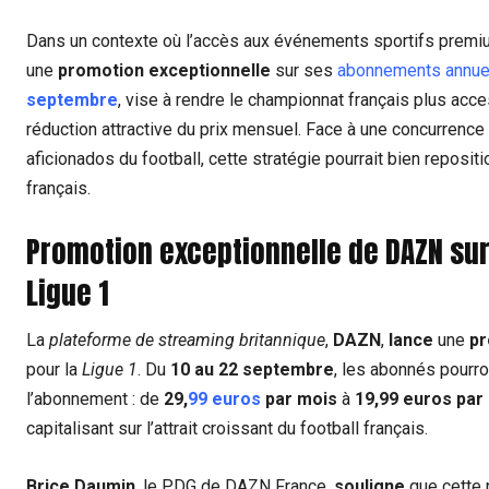
Dans un contexte où l’accès aux événements sportifs premiu
une
promotion exceptionnelle
sur ses
abonnements annue
septembre
, vise à rendre le championnat français plus acce
réduction attractive du prix mensuel. Face à une concurrence
aficionados du football, cette stratégie pourrait bien repos
français.
Promotion exceptionnelle de DAZN su
Ligue 1
La
plateforme de streaming britannique
,
DAZN
,
lance
une
pr
pour la
Ligue 1
. Du
10 au 22 septembre
, les abonnés pourro
l’abonnement : de
29,
99 euros
par mois
à
19,99 euros par
capitalisant sur l’attrait croissant du football français.
Brice Daumin
, le PDG de DAZN France,
souligne
que cette 