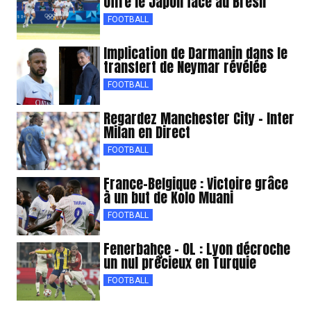
offre le Japon face au Brésil
FOOTBALL
Implication de Darmanin dans le
transfert de Neymar révélée
FOOTBALL
Regardez Manchester City – Inter
Milan en Direct
FOOTBALL
France-Belgique : Victoire grâce
à un but de Kolo Muani
FOOTBALL
Fenerbahçe – OL : Lyon décroche
un nul précieux en Turquie
FOOTBALL