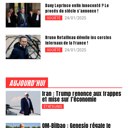
Dany Leprince enfin innocenté ? Le
procès du siècle s’annonce !
24/01/2025
SOCIÉTÉ
Bruno Retailleau dévoile les cercles
infernaux de la France !
24/01/2025
SOCIÉTÉ
AUJOURD'HUI
Iran : Trump renonce aux frappes
et mise sur l’économie
ÉTATS-UNIS
OM-Bilbao : Genesio régale le