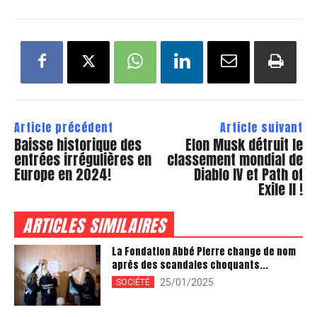
Article précédent
Article suivant
Baisse historique des
Elon Musk détruit le
entrées irrégulières en
classement mondial de
Europe en 2024!
Diablo IV et Path of
Exile II !
ARTICLES SIMILAIRES
La Fondation Abbé Pierre change de nom
après des scandales choquants...
25/01/2025
SOCIÉTÉ