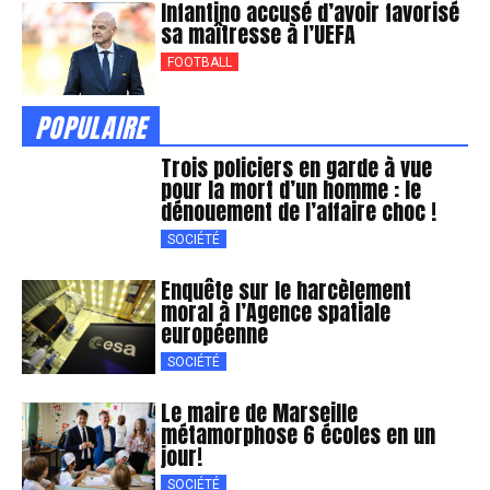
Infantino accusé d’avoir favorisé
sa maîtresse à l’UEFA
FOOTBALL
POPULAIRE
Trois policiers en garde à vue
pour la mort d’un homme : le
dénouement de l’affaire choc !
SOCIÉTÉ
Enquête sur le harcèlement
moral à l’Agence spatiale
européenne
SOCIÉTÉ
Le maire de Marseille
métamorphose 6 écoles en un
jour!
SOCIÉTÉ