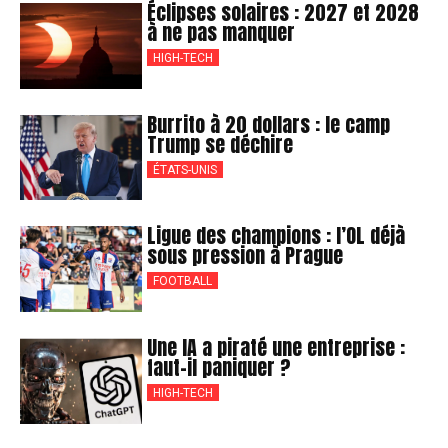
Éclipses solaires : 2027 et 2028
à ne pas manquer
HIGH-TECH
Burrito à 20 dollars : le camp
Trump se déchire
ÉTATS-UNIS
Ligue des champions : l’OL déjà
sous pression à Prague
FOOTBALL
Une IA a piraté une entreprise :
faut-il paniquer ?
HIGH-TECH