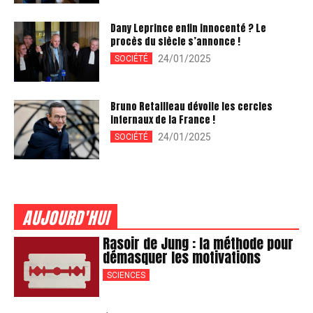
Dany Leprince enfin innocenté ? Le
procès du siècle s’annonce !
24/01/2025
SOCIÉTÉ
Bruno Retailleau dévoile les cercles
infernaux de la France !
24/01/2025
SOCIÉTÉ
AUJOURD'HUI
Rasoir de Jung : la méthode pour
démasquer les motivations
SCIENCES