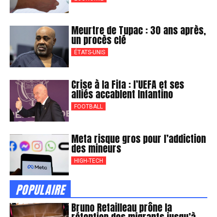
Meurtre de Tupac : 30 ans après,
un procès clé
ÉTATS-UNIS
Crise à la Fifa : l’UEFA et ses
alliés accablent Infantino
FOOTBALL
Meta risque gros pour l’addiction
des mineurs
HIGH-TECH
POPULAIRE
Bruno Retailleau prône la