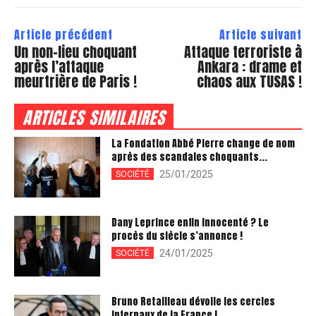
Article précédent
Article suivant
Un non-lieu choquant
Attaque terroriste à
après l’attaque
Ankara : drame et
meurtrière de Paris !
chaos aux TUSAS !
ARTICLES SIMILAIRES
La Fondation Abbé Pierre change de nom
après des scandales choquants...
25/01/2025
SOCIÉTÉ
Dany Leprince enfin innocenté ? Le
procès du siècle s’annonce !
24/01/2025
SOCIÉTÉ
Bruno Retailleau dévoile les cercles
infernaux de la France !