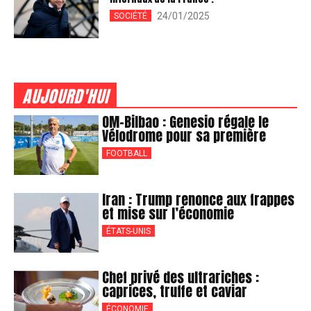
24/01/2025
SOCIÉTÉ
AUJOURD'HUI
OM-Bilbao : Genesio régale le
Vélodrome pour sa première
FOOTBALL
Iran : Trump renonce aux frappes
et mise sur l’économie
ÉTATS-UNIS
Chef privé des ultrariches :
caprices, truffe et caviar
ÉCONOMIE