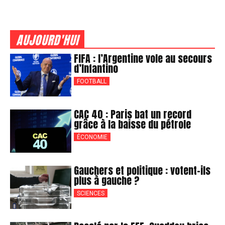
AUJOURD'HUI
FIFA : l’Argentine vole au secours
d’Infantino
FOOTBALL
CAC 40 : Paris bat un record
grâce à la baisse du pétrole
ÉCONOMIE
Gauchers et politique : votent-ils
plus à gauche ?
SCIENCES