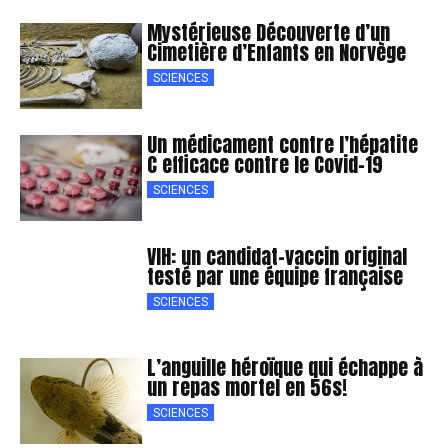
Mystérieuse Découverte d’un
Cimetière d’Enfants en Norvège
SCIENCES
Un médicament contre l’hépatite
C efficace contre le Covid-19
SCIENCES
VIH: un candidat-vaccin original
testé par une équipe française
SCIENCES
L’anguille héroïque qui échappe à
un repas mortel en 56s!
SCIENCES