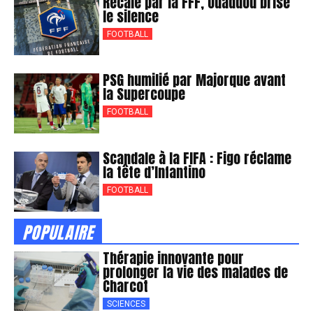
Recalé par la FFF, Ouaddou brise
le silence
FOOTBALL
PSG humilié par Majorque avant
la Supercoupe
FOOTBALL
Scandale à la FIFA : Figo réclame
la tête d’Infantino
FOOTBALL
POPULAIRE
Thérapie innovante pour
prolonger la vie des malades de
Charcot
SCIENCES