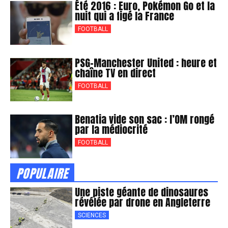
Été 2016 : Euro, Pokémon Go et la
nuit qui a figé la France
FOOTBALL
PSG-Manchester United : heure et
chaîne TV en direct
FOOTBALL
Benatia vide son sac : l’OM rongé
par la médiocrité
FOOTBALL
POPULAIRE
Une piste géante de dinosaures
révélée par drone en Angleterre
SCIENCES