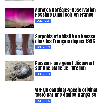
Aurores Boréales: Observation
Possible Lundi Soir en France
SCIENCES
Surpoids et obésité en hausse
chez les Français depuis 1996
SCIENCES
Poisson-lune géant découvert
sur une plage de l’Oregon
SCIENCES
VIH: un candidat-vaccin original
testé par une équipe française
SCIENCES