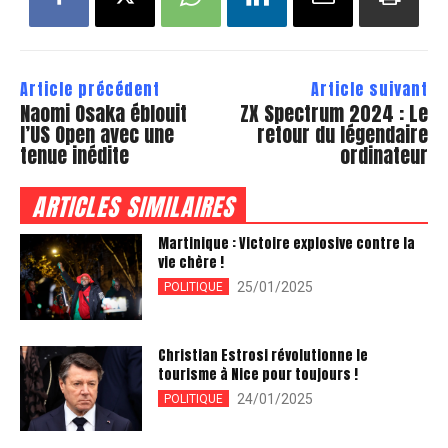
Article précédent
Article suivant
Naomi Osaka éblouit
ZX Spectrum 2024 : Le
l’US Open avec une
retour du légendaire
tenue inédite
ordinateur
ARTICLES SIMILAIRES
Martinique : Victoire explosive contre la
vie chère !
25/01/2025
POLITIQUE
Christian Estrosi révolutionne le
tourisme à Nice pour toujours !
24/01/2025
POLITIQUE