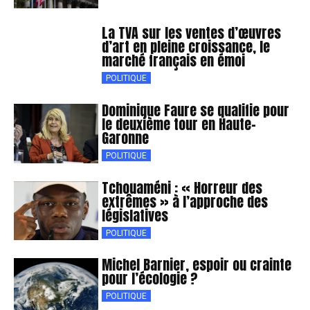
La TVA sur les ventes d’œuvres
d’art en pleine croissance, le
marché français en émoi
POLITIQUE
Dominique Faure se qualifie pour
le deuxième tour en Haute-
Garonne
POLITIQUE
Tchouaméni : « Horreur des
extrêmes » à l’approche des
législatives
POLITIQUE
Michel Barnier, espoir ou crainte
pour l’écologie ?
POLITIQUE