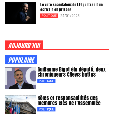
Le vote scandaleux de LFI qui trahit un
écrivain en prison!
24/01/2025
POLITIQUE
AUJOURD'HUI
POPULAIRE
Guillaume Bigot élu député, deux
chroniqueurs CNews battus
POLITIQUE
Rôles et responsabilités des
membres clés de l’Assemblée
POLITIQUE