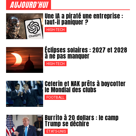
AUJOURD'HUI
Une IA a piraté une entreprise :
faut-il paniquer ?
HIGH-TECH
Éclipses solaires : 2027 et 2028
à ne pas manquer
HIGH-TECH
Ceferin et NAK prêts à boycotter
le Mondial des clubs
FOOTBALL
Burrito à 20 dollars : le camp
Trump se déchire
ÉTATS-UNIS