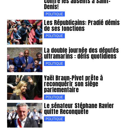
contre les absents à Saint-
Denis!
POLITIQUE
Les Républicains: Pradié démis
de ses fonctions
POLITIQUE
La double journée des députés
ultramarins : défis quotidiens
POLITIQUE
Yaël Braun-Pivet prête à
reconquérir son siège
parlementaire
POLITIQUE
Le sénateur Stéphane Ravier
quitte Reconquête
POLITIQUE