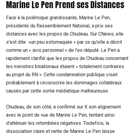
Marine Le Pen Prend ses Distances
Face‌ à la polémique grandissante, Marine Le Pen,
présidente​ du ⁣Rassemblement National, a ⁤pris ses
distances avec ⁤les propos de Chudeau. Sur CNews, elle
s’est dite ​ »un​ peu⁢ estomaquée » par ce qu’elle a⁢ décrit
comme‍ un⁤ « avis personnel » de l’ex-député. Le Pen⁣ a
rapidement clarifié⁢ que les propos⁢ de Chudeau concernant
les ministres ⁣binationaux étaient​ « totalement contraires
‌au ⁣projet ​du RN ». Cette condamnation publique​ visait
probablement à circonscrire les dommages collatéraux⁤
causés par cette ⁢sortie​ médiatique malheureuse.
Chudeau, de son côté, a confirmé sur X son alignement‍
avec le point de ⁢vue ‌de ⁤Marine Le Pen, tentant ainsi
d’atténuer les retombées⁢ négatives. Toutefois, la
dissociation⁢ claire et nette de Marine‍ Le Pen laisse