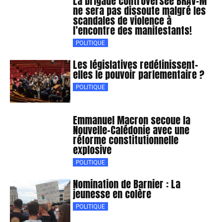
La brigade controversée BRAV-M
ne sera pas dissoute malgré les
scandales de violence à
l’encontre des manifestants!
POLITIQUE
Les législatives redéfinissent-
elles le pouvoir parlementaire ?
POLITIQUE
Emmanuel Macron secoue la
Nouvelle-Calédonie avec une
réforme constitutionnelle
explosive
POLITIQUE
Nomination de Barnier : La
jeunesse en colère
POLITIQUE