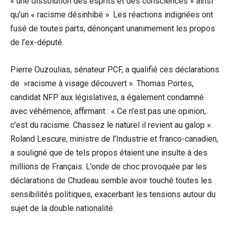
« une dissolution des esprits et‍ des consciences » ainsi
qu’un « racisme désinhibé ». Les réactions indignées ⁢ont ​
fusé de toutes parts, dénonçant unanimement les propos
de ⁢l’ex-député.
Pierre Ouzoulias, sénateur PCF, a‍ qualifié ces ‍déclarations
de ‍ »racisme à visage découvert ». Thomas Portes,
candidat NFP aux législatives, a également condamné
avec‍ véhémence, affirmant : « Ce n’est pas ⁣une‍ opinion,
c’est ⁣du‍ racisme. Chassez le​ naturel⁢ il revient au galop ».
Roland Lescure, ministre de l’Industrie et franco-canadien,‌
a souligné que de tels propos⁣ étaient⁢ une insulte ‌à des
millions de Français. ⁤L’onde de ⁤choc provoquée par les
déclarations ‌de Chudeau semble avoir touché toutes ⁣les
sensibilités politiques,‌ exacerbant les tensions ​autour du
‌sujet de la double nationalité.