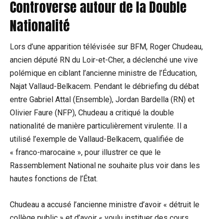
Controverse⁣ autour‌ de la Double
Nationalité
Lors​ d’une apparition télévisée⁢ sur BFM, Roger ‌Chudeau,
ancien ⁤député RN du Loir-et-Cher, ⁢a déclenché une vive
polémique en ciblant l’ancienne ministre de l’Éducation,
Najat Vallaud-Belkacem.⁤ Pendant le débriefing du débat
entre Gabriel Attal (Ensemble), ⁢Jordan Bardella⁢ (RN) et
Olivier Faure (NFP), Chudeau a critiqué la double​
nationalité de manière ‌particulièrement virulente. Il a
utilisé‌ l’exemple de Vallaud-Belkacem, qualifiée de
« franco-marocaine », pour illustrer ce que le
Rassemblement ‍National ​ne souhaite plus voir dans les
⁤hautes fonctions ‍de l’État.
Chudeau a accusé l’ancienne⁢ ministre d’avoir « détruit ‌le
‌collège public » et d’avoir « voulu instituer des cours