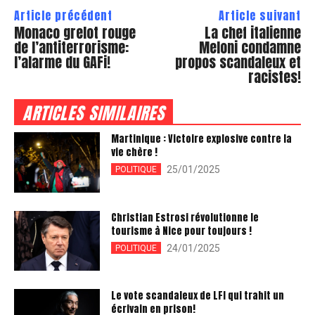
Article précédent
Article suivant
Monaco grelot rouge
La chef italienne
de l’antiterrorisme:
Meloni condamne
l’alarme du GAFi!
propos scandaleux et
racistes!
ARTICLES SIMILAIRES
Martinique : Victoire explosive contre la
vie chère !
25/01/2025
POLITIQUE
Christian Estrosi révolutionne le
tourisme à Nice pour toujours !
24/01/2025
POLITIQUE
Le vote scandaleux de LFI qui trahit un
écrivain en prison!