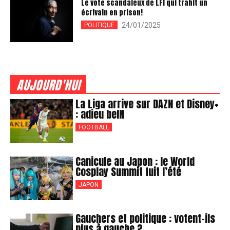
Le vote scandaleux de LFI qui trahit un
écrivain en prison!
24/01/2025
POLITIQUE
AUJOURD'HUI
La Liga arrive sur DAZN et Disney+
: adieu beIN
FOOTBALL
Canicule au Japon : le World
Cosplay Summit fuit l’été
JAPON
Gauchers et politique : votent-ils
plus à gauche ?