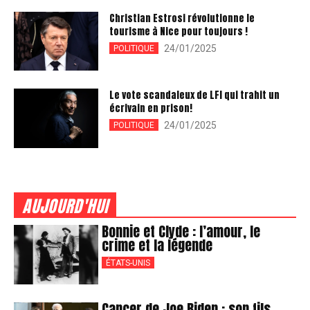
Christian Estrosi révolutionne le
tourisme à Nice pour toujours !
24/01/2025
POLITIQUE
Le vote scandaleux de LFI qui trahit un
écrivain en prison!
24/01/2025
POLITIQUE
AUJOURD'HUI
Bonnie et Clyde : l’amour, le
crime et la légende
ÉTATS-UNIS
Cancer de Joe Biden : son fils