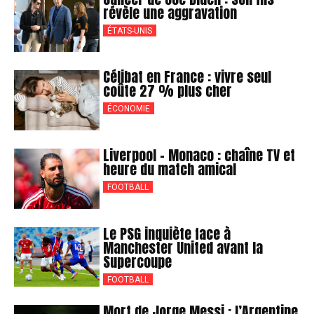
révèle une aggravation
ÉTATS-UNIS
Célibat en France : vivre seul
coûte 27 % plus cher
ÉCONOMIE
Liverpool – Monaco : chaîne TV et
heure du match amical
FOOTBALL
Le PSG inquiète face à
Manchester United avant la
Supercoupe
FOOTBALL
Mort de Jorge Messi : l’Argentine