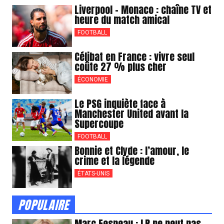
Liverpool – Monaco : chaîne TV et
heure du match amical
FOOTBALL
Célibat en France : vivre seul
coûte 27 % plus cher
ÉCONOMIE
Le PSG inquiète face à
Manchester United avant la
Supercoupe
FOOTBALL
Bonnie et Clyde : l’amour, le
crime et la légende
ÉTATS-UNIS
POPULAIRE
Marc Fesneau : LR ne peut pas