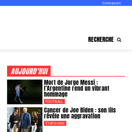
Connexion
RECHERCHE
AUJOURD'HUI
Mort de Jorge Messi :
l’Argentine rend un vibrant
hommage
FOOTBALL
Cancer de Joe Biden : son fils
révèle une aggravation
ÉTATS-UNIS