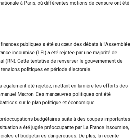
ée nationale à Paris, où différentes motions de censure ont été
 finances publiques a été au cœur des débats à l’Assemblée
rance insoumise (LFI) a été rejetée par une majorité de
l (RN). Cette tentative de renverser le gouvernement de
es tensions politiques en période électorale.
a également été rejetée, mettant en lumière les efforts des
Emmanuel Macron. Ces manœuvres politiques ont été
rbatrices sur le plan politique et économique.
préoccupations budgétaires suite à des coupes importantes
situation a été jugée préoccupante par La France insoumise,
iales et budgétaires dangereuses. De plus, la récente