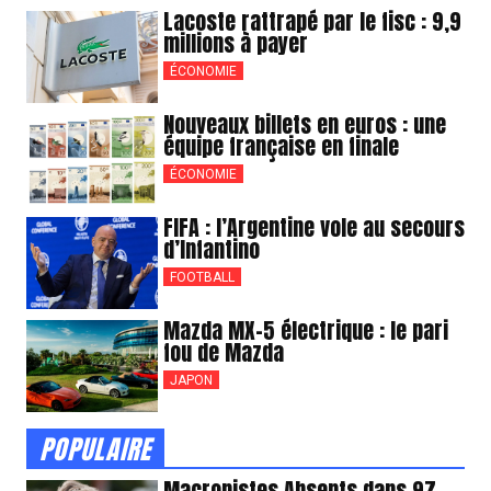
Lacoste rattrapé par le fisc : 9,9
millions à payer
ÉCONOMIE
Nouveaux billets en euros : une
équipe française en finale
ÉCONOMIE
FIFA : l’Argentine vole au secours
d’Infantino
FOOTBALL
Mazda MX-5 électrique : le pari
fou de Mazda
JAPON
POPULAIRE
Macronistes Absents dans 97