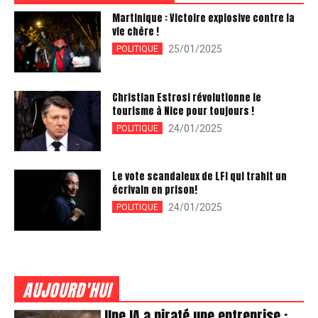
Martinique : Victoire explosive contre la
vie chère !
25/01/2025
POLITIQUE
Christian Estrosi révolutionne le
tourisme à Nice pour toujours !
24/01/2025
POLITIQUE
Le vote scandaleux de LFI qui trahit un
écrivain en prison!
24/01/2025
POLITIQUE
AUJOURD'HUI
Une IA a piraté une entreprise :