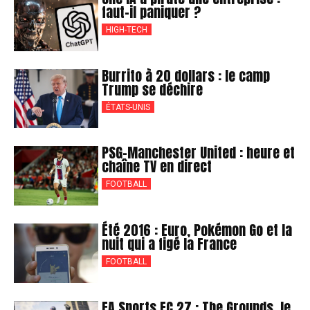
faut-il paniquer ?
HIGH-TECH
Burrito à 20 dollars : le camp
Trump se déchire
ÉTATS-UNIS
PSG-Manchester United : heure et
chaîne TV en direct
FOOTBALL
Été 2016 : Euro, Pokémon Go et la
nuit qui a figé la France
FOOTBALL
EA Sports FC 27 : The Grounds, le