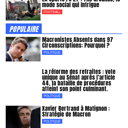
mode social qui intrigue
FOOTBALL
POPULAIRE
Macronistes Absents dans 97
Circonscriptions: Pourquoi ?
POLITIQUE
La réforme des retraites : vote
unique au Sénat après l’article
44, la bataille de procédures
atteint son point culminant.
POLITIQUE
Xavier Bertrand à Matignon :
Stratégie de Macron
POLITIQUE