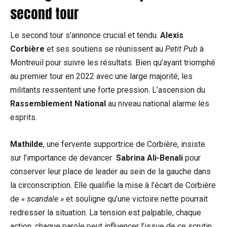
second tour
Le second ​tour s’annonce crucial et tendu.​
Alexis‌
Corbière
et ses soutiens se réunissent au
Petit Pub
à
Montreuil pour suivre les résultats. ‌Bien qu’ayant triomphé
au premier tour en 2022 avec une large majorité, les
militants⁣ ressentent une ⁤forte pression. L’ascension du
Rassemblement National
au niveau national alarme les
esprits.
Mathilde
, une fervente supportrice de Corbière, insiste
sur l’importance de devancer ⁢
Sabrina Ali-Benali
pour
conserver leur ​place de‌ leader au sein de la gauche dans ​
la circonscription. Elle qualifie la mise à l’écart de Corbière
de
« scandale »
et ⁣souligne qu’une victoire nette pourrait
redresser la situation. La tension est palpable, chaque
action, chaque parole peut influencer l’issue‌ de ce ⁣scrutin