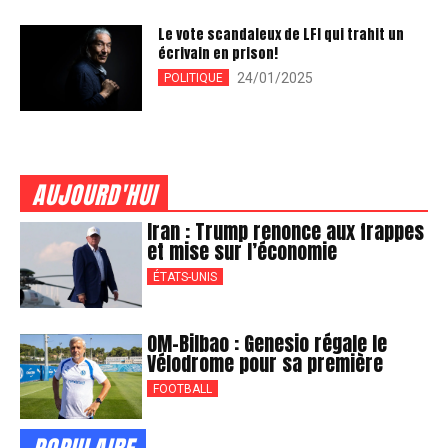
Le vote scandaleux de LFI qui trahit un
écrivain en prison!
24/01/2025
POLITIQUE
AUJOURD'HUI
Iran : Trump renonce aux frappes
et mise sur l’économie
ÉTATS-UNIS
OM-Bilbao : Genesio régale le
Vélodrome pour sa première
FOOTBALL