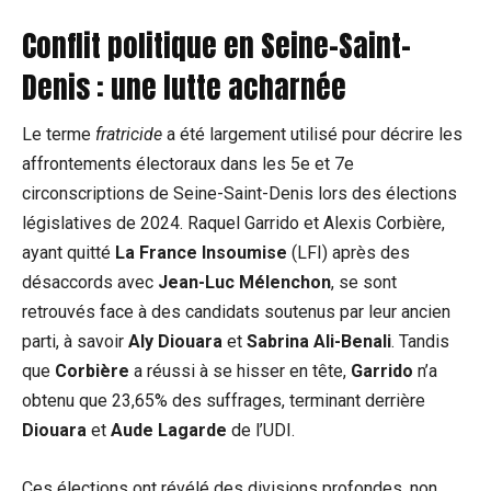
Conflit politique en Seine-Saint-
Denis :⁢ une lutte acharnée
Le terme
fratricide
a été largement utilisé pour décrire les
affrontements électoraux dans les 5e et ⁢7e
circonscriptions de Seine-Saint-Denis lors des élections
législatives de 2024. Raquel Garrido et‌ Alexis Corbière,
ayant​ quitté
La France Insoumise
(LFI) après‍ des
désaccords avec
Jean-Luc Mélenchon
, se sont
⁣retrouvés face​ à des candidats soutenus par leur ancien
parti, à savoir
Aly Diouara
et
Sabrina Ali-Benali
. Tandis
que
Corbière
a réussi à se hisser ⁢en‌ tête,
Garrido
n’a
obtenu que 23,65% des suffrages, terminant derrière ​
Diouara
et
Aude Lagarde
de l’UDI.
Ces élections ont révélé des ‌divisions profondes, non