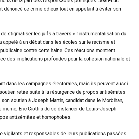
ctions de la part des responsables politiques. Jean-Luc
t dénoncé ce crime odieux tout en appelant à éviter son
 stigmatiser les juifs à travers « l’instrumentalisation du
 a appelé à un débat dans les écoles sur le racisme et
épublicaine contre cette haine. Ces réactions montrent
ec des implications profondes pour la cohésion nationale et
ant dans les campagnes électorales, mais ils peuvent aussi
r soutien retiré suite à la résurgence de propos antisémites
é son soutien à Joseph Martin, candidat dans le Morbihan,
e même, Eric Ciotti a dû se distancer de Louis-Joseph
opos antisémites et homophobes.
re vigilants et responsables de leurs publications passées.