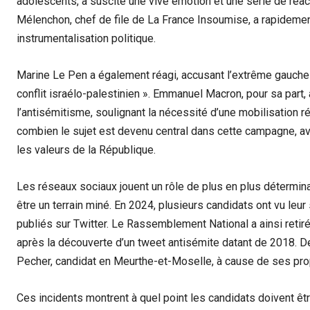
adolescents, a suscité une vive émotion et une série de réa
Mélenchon, chef de file de La France Insoumise, a rapidemen
instrumentalisation politique.
Marine Le Pen a également réagi, accusant l’extrême gauche de
conflit israélo-palestinien ». Emmanuel Macron, pour sa part,
l’antisémitisme, soulignant la nécessité d’une mobilisation r
combien le sujet est devenu central dans cette campagne, av
les valeurs de la République.
Les réseaux sociaux jouent un rôle de plus en plus détermin
être un terrain miné. En 2024, plusieurs candidats ont vu leu
publiés sur Twitter. Le Rassemblement National a ainsi retir
après la découverte d’un tweet antisémite datant de 2018. D
Pecher, candidat en Meurthe-et-Moselle, à cause de ses pr
Ces incidents montrent à quel point les candidats doivent êt