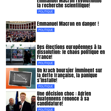
Emmanuel Macron révolutionne
la recherche scientifique!
POLITIQUE
Emmanuel Macron en danger !
POLITIQUE
Des élections européennes à la
dissolution: le chaos politique en
France!
POLITIQUE
Un krach boursier imminent sur
la dette française, la panique
s’installe!
POLITIQUE
Une décision choc : Adrien
Quatennens renonce à sa
candidature!
POLITIQUE