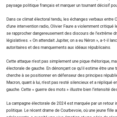
paysage politique français et marquer un tournant décisif po
Dans ce climat électoral tendu, les échanges verbaux entre Ol
d’une intervention radio, Olivier Faure a violemment critiqué
se rapprocher dangereusement des discours de l’extrême dro
législatives. « On attendait Jupiter, on a eu Néron », a-t-il l
autoritaires et des manquements aux idéaux républicains.
Cette attaque n’est pas simplement une pique rhétorique, ma
électorale de gauche. En dénonçant ce qu’il estime être une
cherche à se positionner en défenseur des principes républic
Macron, quant à lui, n’est pas resté silencieux et a répliqué 
gauche. Cette « guerre des mots » illustre bien l’intensité des
La campagne électorale de 2024 est marquée par un retour in
politique. Le récent drame de Courbevoie, où une jeune fille 